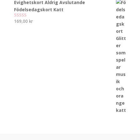
Evighetskort Aldrig Avslutande
Födelsedagskort Katt
169,00
kr
Betygsatt
5.00
av 5