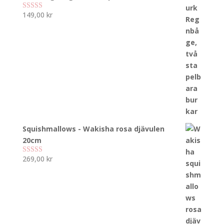
149,00
kr
Betygsatt
5.00
av 5
Squishmallows - Wakisha rosa djävulen
20cm
269,00
kr
Betygsatt
5.00
av 5