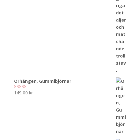
Örhängen, Gummibjörnar
149,00
kr
Betygsatt
5.00
av 5