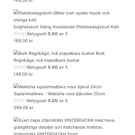
149,00
kr
Evighetskort Aldrig Avslutande Födelsedagskort Katt
Betygsatt
5.00
av 5
169,00
kr
Burk
Regnbåge, två stapelbara burkar
Betygsatt
5.00
av 5
149,00
kr
Squishmallows - Wakisha rosa djävulen 20cm
Betygsatt
5.00
av 5
269,00
kr
Stjärndräkt VINTERGATAN Svart