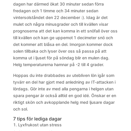
dagen har därmed ökat 30 minuter sedan förra
fredagen och 1 timme och 34 minuter sedan
vintersolståndet den 22 december :). Idag är det
mulet och några minusgrader och till kvällen visar
prognoserna att det kan komma in ett snöfall över oss
till kvällen och kan ge uppemot 1 decimeter snö och
det kommer att blåsa en del. Imorgon kommer dock
solen tillbaka och lyser över oss så passa på att
komma ut i ljuset för på söndag blir en mulen dag.
Helg temperaturerna hamnar på -2 till 4 grader.
Hoppas du inte drabbades av utebliven lön igår som
tyvärr en del har gjort med anledning av IT-attacken i
lördags. Gör inte av med alla pengarna i helgen utan
spara pengar är också alltid en god idé. Önskar er en
riktigt skön och avkopplande helg med ljusare dagar
och sol.
7 tips för lediga dagar
Lyxfrukost utan stress