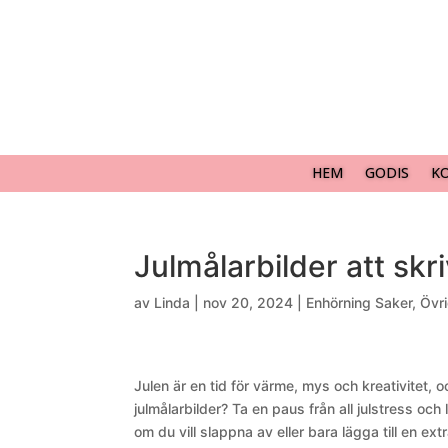
HEM
GODIS
K
Julmålarbilder att skr
av
Linda
|
nov 20, 2024
|
Enhörning Saker
,
Övri
Julen är en tid för värme, mys och kreativitet, 
julmålarbilder? Ta en paus från all julstress och 
om du vill slappna av eller bara lägga till en ext