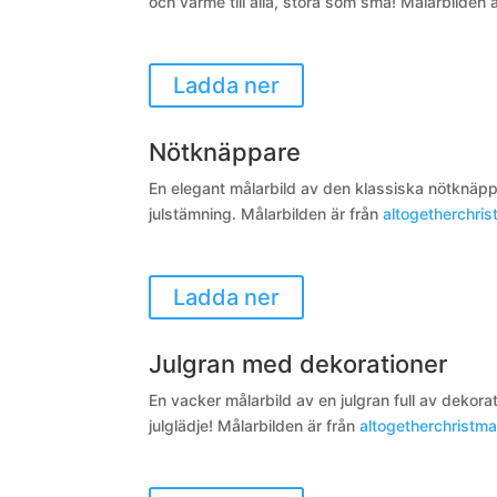
och värme till alla, stora som små!
Målarbilden 
Ladda ner
Nötknäppare
En elegant målarbild av den klassiska nötknäppa
julstämning. Målarbilden är från
altogetherchri
Ladda ner
Julgran med dekorationer
En vacker målarbild av en julgran full av dekora
julglädje! Målarbilden är från
altogetherchristm