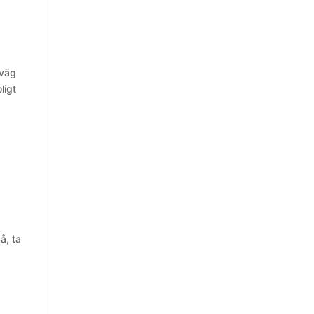
 väg
ligt
å, ta