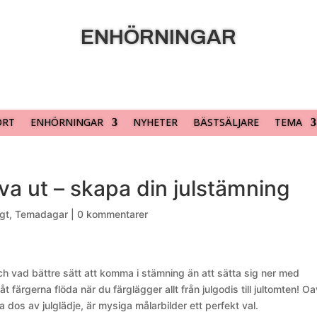
ENHÖRNINGAR
ORT
ENHÖRNINGAR
NYHETER
BÄSTSÄLJARE
TEMA
iva ut – skapa din julstämning
gt
,
Temadagar
|
0 kommentarer
och vad bättre sätt att komma i stämning än att sätta sig ner med
låt färgerna flöda när du färglägger allt från julgodis till jultomten! O
ra dos av julglädje, är mysiga målarbilder ett perfekt val.