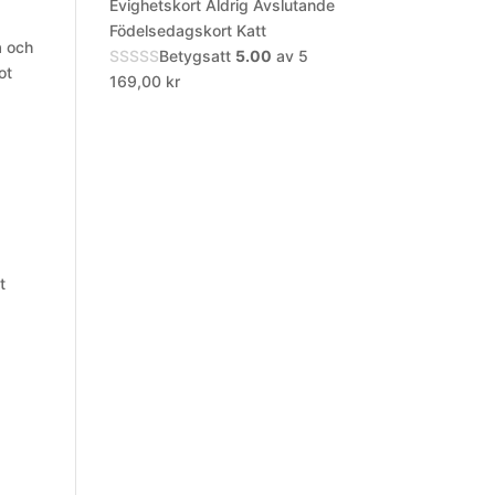
Evighetskort Aldrig Avslutande
Födelsedagskort Katt
a och
Betygsatt
5.00
av 5
ot
169,00
kr
t