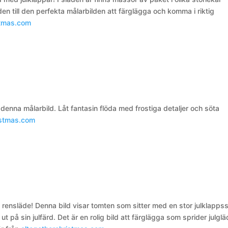
den till den perfekta målarbilden att färglägga och komma i riktig
stmas.com
nna målarbild. Låt fantasin flöda med frostiga detaljer och söta
istmas.com
 rensläde! Denna bild visar tomten som sitter med en stor julklapps
ut på sin julfärd. Det är en rolig bild att färglägga som sprider julglä