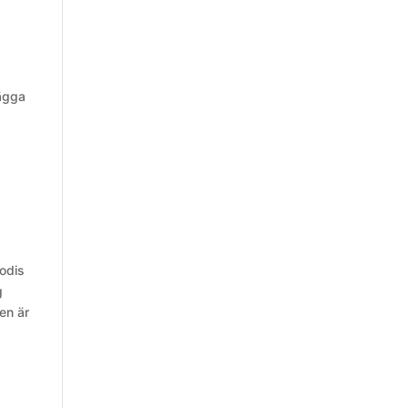
lägga
godis
g
en är