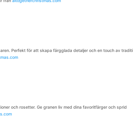
är från
altogetherchristmas.com
ren. Perfekt för att skapa färgglada detaljer och en touch av traditi
stmas.com
tioner och rosetter. Ge granen liv med dina favoritfärger och sprid
as.com