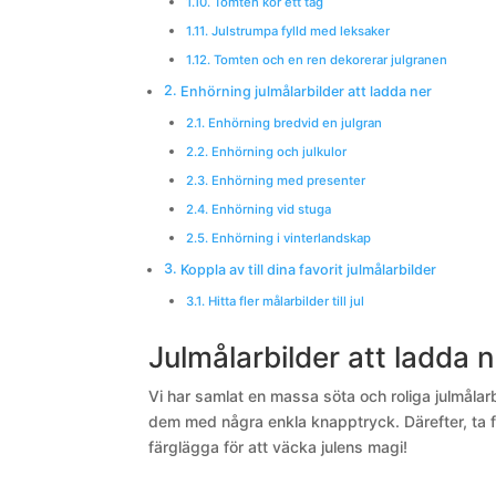
Tomten kör ett tåg
Julstrumpa fylld med leksaker
Tomten och en ren dekorerar julgranen
Enhörning julmålarbilder att ladda ner
Enhörning bredvid en julgran
Enhörning och julkulor
Enhörning med presenter
Enhörning vid stuga
Enhörning i vinterlandskap
Koppla av till dina favorit julmålarbilder
Hitta fler målarbilder till jul
Julmålarbilder att ladda 
Vi har samlat en massa söta och roliga julmålarbi
dem med några enkla knapptryck. Därefter, ta f
färglägga för att väcka julens magi!