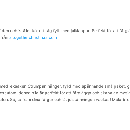
den och istället kör ett tåg fyllt med julklappar! Perfekt för att färg
 från
altogetherchristmas.com
lld med leksaker! Strumpan hänger, fylld med spännande små paket, 
. Dessutom, denna bild är perfekt för att färglägga och skapa en mysi
eten. Så, ta fram dina färger och låt julstämningen väckas!
Målarbild