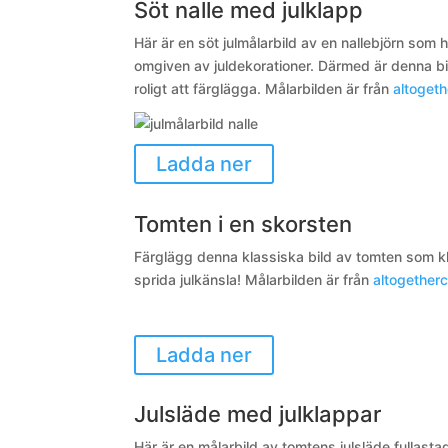
Söt nalle med julklapp
Här är en söt julmålarbild av en nallebjörn som h
omgiven av juldekorationer. Därmed är denna bi
roligt att färglägga.
Målarbilden är från
altoget
Ladda ner
Tomten i en skorsten
Färglägg denna klassiska bild av tomten som klätt
sprida julkänsla! Målarbilden är från
altogether
Ladda ner
Julsläde med julklappar
Här är en målarbild av tomtens julsläde fullasta