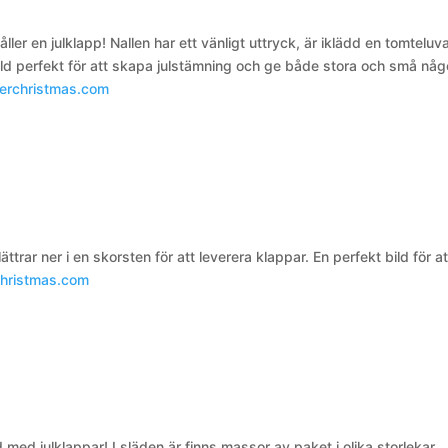
åller en julklapp! Nallen har ett vänligt uttryck, är iklädd en tomteluv
ld perfekt för att skapa julstämning och ge både stora och små någ
herchristmas.com
rar ner i en skorsten för att leverera klappar. En perfekt bild för at
christmas.com
d med julklappar! I släden är finns massor av paket i olika storlekar