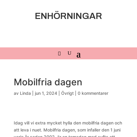
ENHÖRNINGAR
Mobilfria dagen
av
Linda
|
jun 1, 2024
|
Övrigt
|
0 kommentarer
Idag vill vi extra mycket hylla den mobilfria dagen och
att leva i nuet. Mobilfria dagen, som infaller den 1 juni
varje år sedan 2002, är en temadag med syfte att