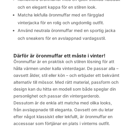
och en elegant kappa för en stilren look.
Matcha lekfulla öronmuffar med en färgglad
vinterjacka för en rolig och ungdomlig outfit.
Använd neutrala öronmuffar med en sportig jacka
och sneakers för en avslappnad vardagsstil.
Därför är öronmuffar ett måste i vinter!
Öronmuffar är en praktisk och stilren lösning för att
hålla värmen under kalla vinterdagar. De passar alla –
oavsett ålder, stil eller kön – och erbjuder ett bekvämt
alternativ till mössor. Med rätt material, passform och
design kan du hitta en modell som både speglar din
personlighet och passar din vintergarderob.
Dessutom är de enkla att matcha med olika looks,
från avslappnade till eleganta. Oavsett om du letar
efter något klassiskt eller lekfullt, är öronmuffar en
accessoar som förtjänar en plats i vinterns outfit.