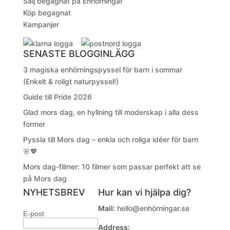
Sälj begagnat på Enhörningar
Köp begagnat
Kampanjer
SENASTE BLOGGINLÄGG
3 magiska enhörningspyssel för barn i sommar
(Enkelt & roligt naturpyssel!)
Guide till Pride 2026
Glad mors dag, en hyllning till moderskap i alla dess
former
Pyssla till Mors dag – enkla och roliga idéer för barn
🌸💖
Mors dag-filmer: 10 filmer som passar perfekt att se
på Mors dag
NYHETSBREV
Hur kan vi hjälpa dig?
Mail:
hello@enhörningar.se
E-post
Address: