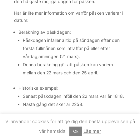
den tidigaste möjliga dagen för påsken.
Här är lite mer information om varför påsken varierar i
datum:
Beräkning av påskdagen:
Påskdagen infaller alltid på söndagen efter den
första fullmånen som inträffar på eller efter
vårdagjämningen (21 mars).
Denna beräkning gör att påsken kan variera
mellan den 22 mars och den 25 april.
Historiska exempel:
Senast påskdagen inföll den 22 mars var år 1818.
Nästa gång det sker är 2258.
Vi använder cookies för att ge dig den bästa upplevelsen på
Påskens betydelse
vår hemsida.
Läs mer
Påsken är en av de viktigaste högtiderna inom
Ok
kristendomen, och firas till minne av Jesu död och