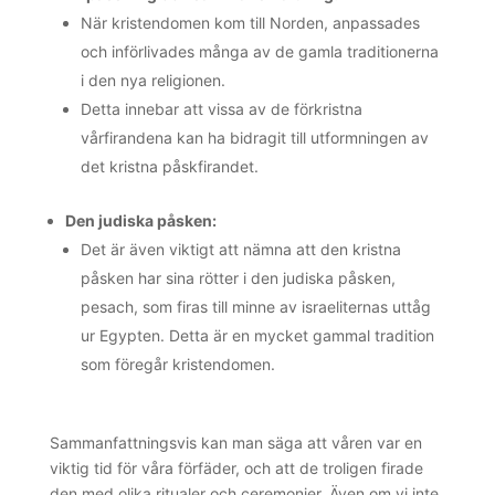
När kristendomen kom till Norden, anpassades
och införlivades många av de gamla traditionerna
i den nya religionen.
Detta innebar att vissa av de förkristna
vårfirandena kan ha bidragit till utformningen av
det kristna påskfirandet.
Den judiska påsken:
Det är även viktigt att nämna att den kristna
påsken har sina rötter i den judiska påsken,
pesach, som firas till minne av israeliternas uttåg
ur Egypten. Detta är en mycket gammal tradition
som föregår kristendomen.
Sammanfattningsvis kan man säga att våren var en
viktig tid för våra förfäder, och att de troligen firade
den med olika ritualer och ceremonier. Även om vi inte