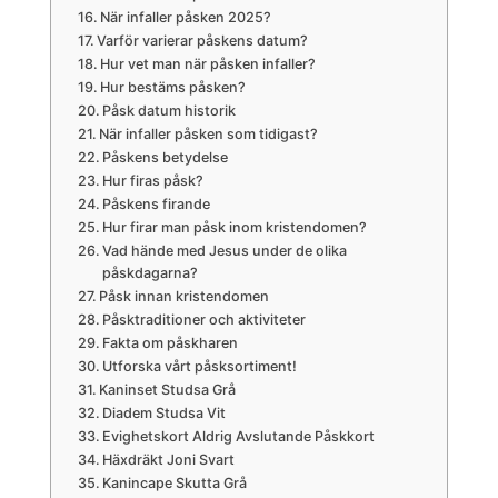
När infaller påsken 2025?
Varför varierar påskens datum?
Hur vet man när påsken infaller?
Hur bestäms påsken?
Påsk datum historik
När infaller påsken som tidigast?
Påskens betydelse
Hur firas påsk?
Påskens firande
Hur firar man påsk inom kristendomen?
Vad hände med Jesus under de olika
påskdagarna?
Påsk innan kristendomen
Påsktraditioner och aktiviteter
Fakta om påskharen
Utforska vårt påsksortiment!
Kaninset Studsa Grå
Diadem Studsa Vit
Evighetskort Aldrig Avslutande Påskkort
Häxdräkt Joni Svart
Kanincape Skutta Grå