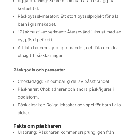
Äggätartävling: Se vem som kan äta flest ägg på
kortast tid.
Påskpyssel-maraton: Ett stort pysselprojekt för alla
barn i grannskapet.
"Påskmust"-experiment: Återanvänd julmust med en
ny, påskig etikett.
Att låta barnen styra upp firandet, och låta dem klä
ut sig till påskkärringar.
Påskgodis och presenter
Chokladägg: En oumbärlig del av påskfirandet.
Påskharar: Chokladharar och andra påskfigurer i
godisform.
Påskleksaker: Roliga leksaker och spel för barn i alla
åldrar.
Fakta om påskharen
Ursprung: Påskharen kommer ursprungligen från