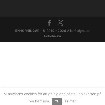
ENHÖRNINGAR
| © 2019 - 2026 Alla rättigheter
förbehållna
Vi använder cookies för att ge dig den bästa upplevelsen på
vår hemsida.
Läs mer
Ok