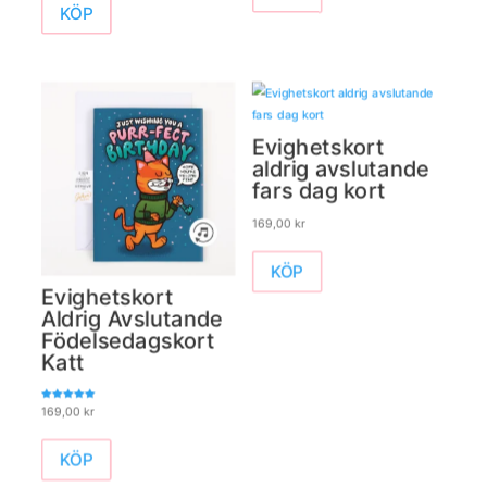
KÖP
Evighetskort
aldrig avslutande
fars dag kort
169,00
kr
KÖP
Evighetskort
Aldrig Avslutande
Födelsedagskort
Katt
Betygsatt
169,00
kr
5.00
av 5
KÖP