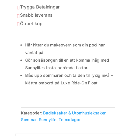
Trygga Betalningar

Snabb leverans

Öppet köp

Här hittar du makeovern som din pool har
väntat på.
Gör solsäsongen till en att komma ihåg med
Sunnylifes Insta-berömda flottor.
Blås upp sommaren och ta den till lyxig nivå –
klättra ombord på Luxe Ride-On Float.
Kategorier:
Badleksaker & Utomhusleksaker
,
Sommar
,
Sunnylife
,
Temadagar