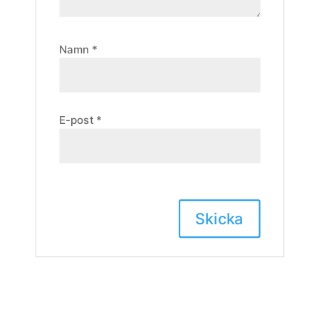
Namn
*
E-post
*