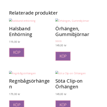
Relaterade produkter
Halsband
Örhängen,
Enhörning
Gummibjörnar
119,00
kr
Betygsatt
149,00
kr
5.00
av 5
Den
KÖP
här
KÖP
produkten
har
flera
varianter.
De
Regnbågsörhänge
Söta Clip-on
olika
n
Örhängen
alternativen
kan
179,00
kr
149,00
kr
väljas
på
KÖP
KÖP