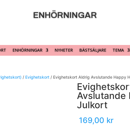
ENHÖRNINGAR
ORT
ENHÖRNINGAR
NYHETER
BÄSTSÄLJARE
TEMA
vighetskort)
/
Evighetskort
/ Evighetskort Aldrig Avslutande Happy H
Evighetskor
Avslutande
Julkort
169,00
kr