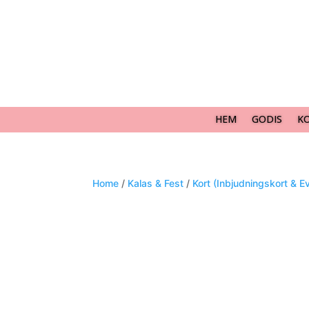
HEM
GODIS
K
Home
/
Kalas & Fest
/
Kort (Inbjudningskort & E