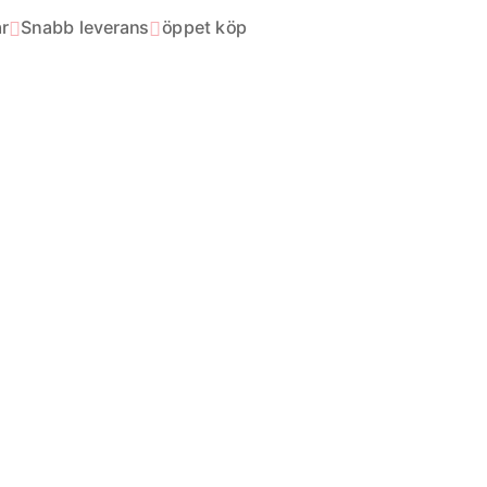
r
Snabb leverans
öppet köp

