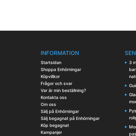
INFORMATION
SEN
Startsidan
3 m
Shoppa Enhörningar
bar
Köpvillkor
nat
Frågor och svar
Gui
Var är min beställning?
Gla
Kontakta oss
mod
Om oss
Pys
Sälj på Enhörningar
rol
Sälj begagnat på Enhörningar
Köp begagnat
Mor
Kampanjer
pas