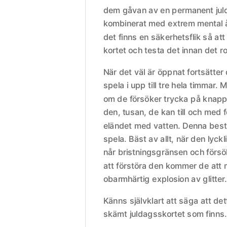
dem gåvan av en permanent jul
kombinerat med extrem mental å
det finns en säkerhetsflik så at
kortet och testa det innan det ro
När det väl är öppnat fortsätter
spela i upp till tre hela timmar.
om de försöker trycka på knappe
den, tusan, de kan till och med
eländet med vatten. Denna best
spela. Bäst av allt, när den lyckl
når bristningsgränsen och försök
att förstöra den kommer de att
obarmhärtig explosion av glitter.
Känns självklart att säga att det
skämt juldagsskortet som finns.