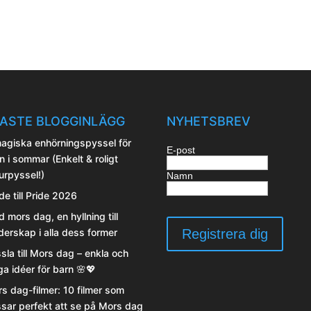
ASTE BLOGGINLÄGG
NYHETSBREV
agiska enhörningspyssel för
E-post
n i sommar (Enkelt & roligt
urpyssel!)
Namn
de till Pride 2026
d mors dag, en hyllning till
erskap i alla dess former
sla till Mors dag – enkla och
iga idéer för barn 🌸💖
s dag-filmer: 10 filmer som
sar perfekt att se på Mors dag