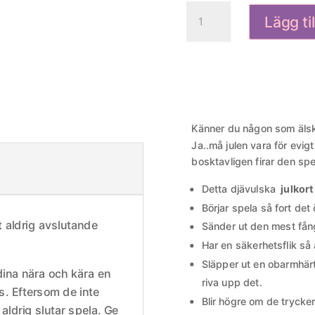
Evighetskort
Lägg ti
Aldrig
Avslutande
Happy
Howlidays
Julkort
mängd
Känner du någon som älskar
Ja..må julen vara för evi
bosktavligen firar den spe
Detta djävulska
julkort
Börjar spela så fort det
t aldrig avslutande
Sänder ut den mest få
Har en säkerhetsflik så a
Släpper ut en obarmhärt
dina nära och kära en
riva upp det.
s. Eftersom de inte
Blir högre om de trycker
aldrig slutar spela. Ge