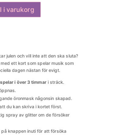
ll i varukorg
 julen och vill inte att den ska sluta?
gt med ett kort som spelar musik som
ciella dagen nästan för evigt.
 spelar i över 3 timmar
i sträck.
 öppnas.
ngande öronmask någonsin skapad.
tt du kan skriva i kortet först.
ig spray av glitter om de försöker
 på knappen inuti för att försöka