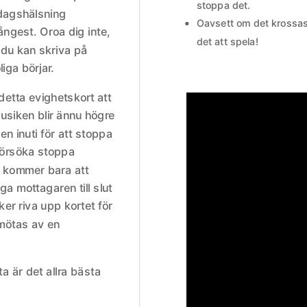
stoppa det.
dagshälsning
Oavsett om det krossas, 
ngest. Oroa dig inte,
det att spela!
t du kan skriva på
liga börjar.
 detta evighetskort att
 Musiken blir ännu högre
n inuti för att stoppa
 försöka stoppa
 kommer bara att
iga mottagaren till slut
er riva upp kortet för
 mötas av en
ta är det allra bästa