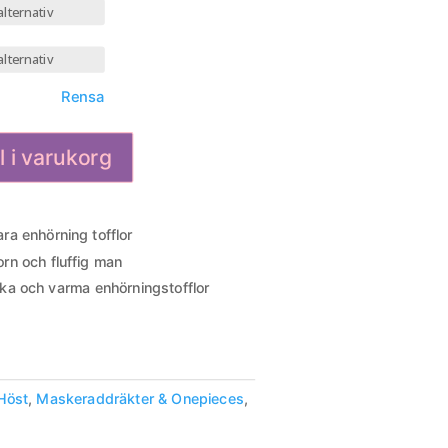
Rensa
ll i varukorg
ara enhörning tofflor
rn och fluffig man
a och varma enhörningstofflor
Höst
,
Maskeraddräkter & Onepieces
,