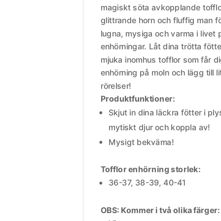
magiskt söta avkopplande tofflo
glittrande horn och fluffig man 
lugna, mysiga och varma i livet
enhörningar. Låt dina trötta fötter
mjuka inomhus tofflor som får d
enhörning på moln och lägg till l
rörelser!
Produktfunktioner:
Skjut in dina läckra fötter i p
mytiskt djur och koppla av!
Mysigt bekväma!
Tofflor enhörning storlek:
36-37, 38-39, 40-41
OBS: Kommer i två olika färger: