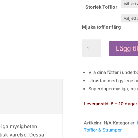
Storlek Tofflor
Mjuka tofflor färg
Fluffiga
Lägg ti
Enhörning
Tofflor
mängd
Vila dina fötter i underb
Utrustad med gyllene ho
Superdupermysiga, mjuk
Leveranstid:
5 – 10 dagar
Artikelnr:
N/A
Kategorier:
idliga mysigheten
Tofflor & Strumpor
tisk varelse. Dessa