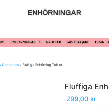
ENHÖRNINGAR
ORT
ENHÖRNINGAR
NYHETER
BÄSTSÄLJARE
TEMA
& Onepieces
/ Fluffiga Enhörning Tofflor
Fluffiga Enh
299,00
kr