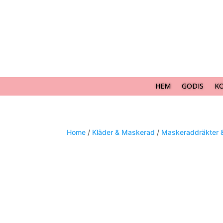
HEM
GODIS
K
Home
/
Kläder & Maskerad
/
Maskeraddräkter 