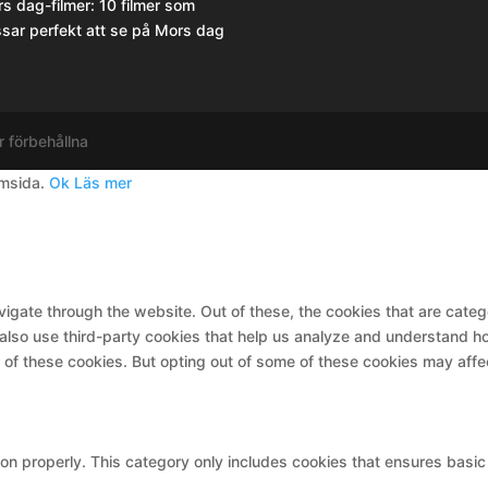
s dag-filmer: 10 filmer som
sar perfekt att se på Mors dag
r förbehållna
emsida.
Ok
Läs mer
igate through the website. Out of these, the cookies that are cate
e also use third-party cookies that help us analyze and understand h
t of these cookies. But opting out of some of these cookies may aff
on properly. This category only includes cookies that ensures basic 