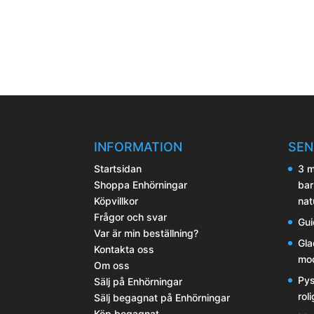
alternativen
produkten
kan
har
väljas
flera
på
varianter.
produktsidan
De
olika
alternativen
kan
INFORMATION
SEN
väljas
Startsidan
3 m
på
Shoppa Enhörningar
bar
produktsidan
Köpvillkor
nat
Frågor och svar
Gui
Var är min beställning?
Gla
Kontakta oss
mod
Om oss
Pys
Sälj på Enhörningar
rol
Sälj begagnat på Enhörningar
Köp begagnat