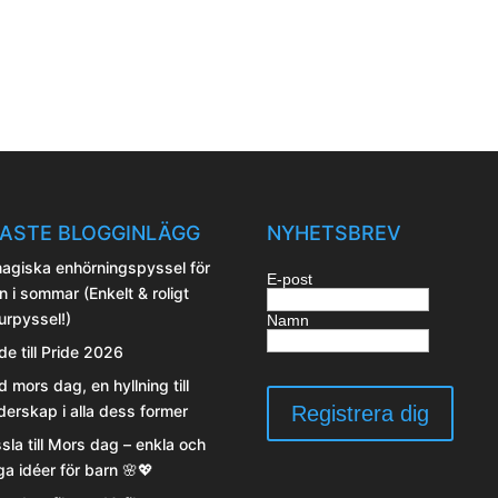
ASTE BLOGGINLÄGG
NYHETSBREV
agiska enhörningspyssel för
E-post
n i sommar (Enkelt & roligt
urpyssel!)
Namn
de till Pride 2026
d mors dag, en hyllning till
erskap i alla dess former
sla till Mors dag – enkla och
iga idéer för barn 🌸💖