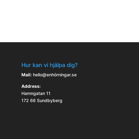
Hur kan vi hjälpa dig?
Mail:
hello@enhörningar.se
Address:
Hamngatan 11
172 66 Sundbyberg