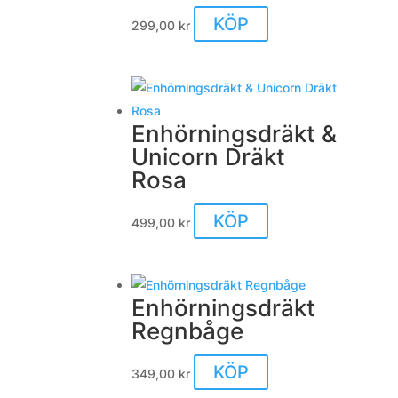
Den
KÖP
299,00
kr
här
produkten
har
flera
Enhörningsdräkt &
varianter.
Unicorn Dräkt
De
Rosa
olika
alternativen
Den
KÖP
499,00
kr
kan
här
väljas
produkten
på
har
produktsidan
Enhörningsdräkt
flera
Regnbåge
varianter.
De
Den
KÖP
349,00
kr
olika
här