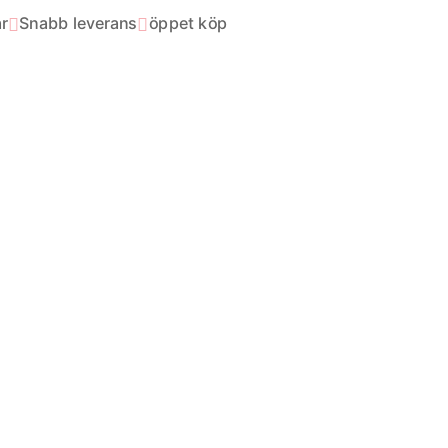
r
Snabb leverans
öppet köp

