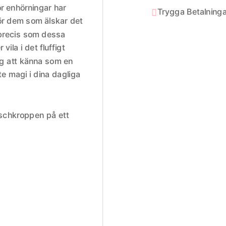
r enhörningar har
Trygga Betalninga

för dem som älskar det
 precis som dessa
 vila i det fluffigt
ig att känna som en
ite magi i dina dagliga
lyschkroppen på ett