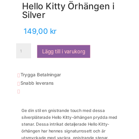
Hello Kitty Örhängen i
Silver
149,00
kr
Hello
Lägg till i varukorg
Kitty
Örhängen
i
Silver
Trygga Betalningar

mängd
Snabb leverans


Ge din stil en gnistrande touch med dessa
silverpläterade Hello Kitty-örhängen prydda med
stenar. Dessa intrikat detaljerade Hello Kitty-
örhängen har hennes signaturrosett och är
utsmyckade med vackra, gnistrande stenar.