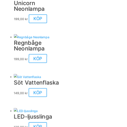
Unicorn
Neonlampa
Den
KÖP
199,00
kr
här
produkten
har
flera
Regnbåge
varianter.
Neonlampa
De
olika
KÖP
199,00
kr
alternativen
kan
väljas
på
Söt Vattenflaska
produktsidan
Den
KÖP
149,00
kr
här
produkten
har
flera
LED-ljusslinga
varianter.
De
Den
KÖP
129,00
kr