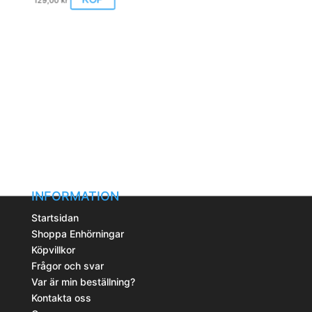
olika
här
alternativen
produkten
kan
har
väljas
flera
på
varianter.
produktsidan
De
olika
alternativen
kan
väljas
på
produktsidan
INFORMATION
Startsidan
Shoppa Enhörningar
Köpvillkor
Frågor och svar
Var är min beställning?
Kontakta oss