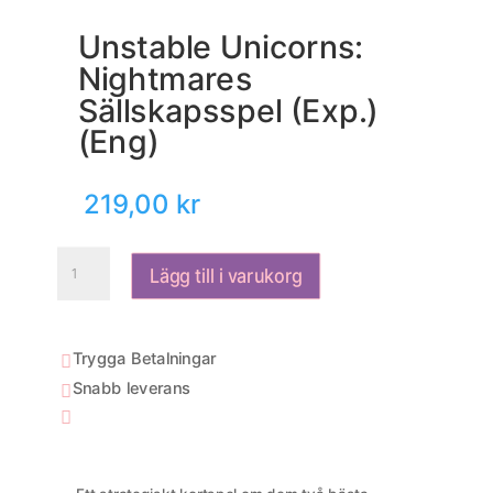
Unstable Unicorns:
Nightmares
Sällskapsspel (Exp.)
(Eng)
219,00
kr
Unstable
Lägg till i varukorg
Unicorns:
Nightmares
Sällskapsspel
(Exp.)
Trygga Betalningar

(Eng)
Snabb leverans

mängd
