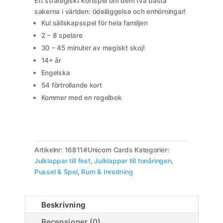
Ett strategiskt kortspel om dem två bästa
sakerna i världen: ödeläggelse och enhörningar!
Kul sällskapsspel för hela familjen
2 – 8 spelare
30 – 45 minuter av magiskt skoj!
14+ år
Engelska
54 förtrollande kort
Kommer med en regelbok
Artikelnr:
16811#Unicorn Cards
Kategorier:
Julklappar till fest
,
Julklappar till tonåringen
,
Pussel & Spel
,
Rum & Inredning
Beskrivning
Recensioner (0)