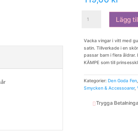
Vinga
Lägg ti
Lyfta
Silver
mängd
Vacka vingar i vitt med gul
satin. Tillverkade i en skö
passar barn i flera åldrar. 
KÄMPE som till prinsessk
Kategorier:
Den Goda Fen
sår
Smycken & Accessoarer
,
Trygga Betalninga
