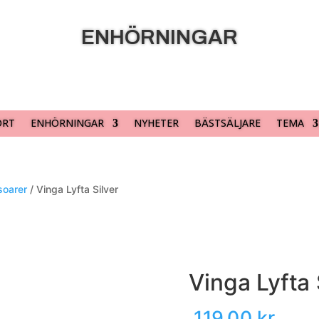
ENHÖRNINGAR
ORT
ENHÖRNINGAR
NYHETER
BÄSTSÄLJARE
TEMA
oarer
/ Vinga Lyfta Silver
Vinga Lyfta 
119,00
kr