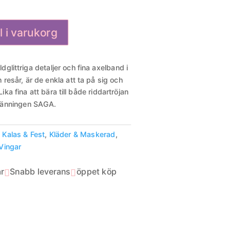
ll i varukorg
dglittriga detaljer och fina axelband i
n resår, är de enkla att ta på sig och
Lika fina att bära till både riddartröjan
länningen SAGA.
,
Kalas & Fest
,
Kläder & Maskerad
,
Vingar
r
Snabb leverans
öppet köp

