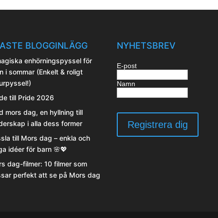
ASTE BLOGGINLÄGG
NYHETSBREV
agiska enhörningspyssel för
E-post
n i sommar (Enkelt & roligt
urpyssel!)
Namn
de till Pride 2026
d mors dag, en hyllning till
erskap i alla dess former
sla till Mors dag – enkla och
iga idéer för barn 🌸💖
s dag-filmer: 10 filmer som
sar perfekt att se på Mors dag