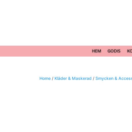
HEM
GODIS
K
Home
/
Kläder & Maskerad
/
Smycken & Access