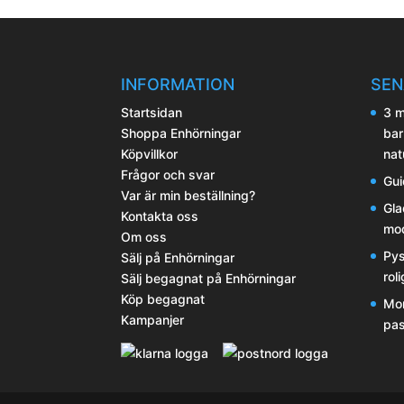
INFORMATION
SEN
Startsidan
3 m
Shoppa Enhörningar
bar
Köpvillkor
nat
Frågor och svar
Gui
Var är min beställning?
Gla
Kontakta oss
mod
Om oss
Pys
Sälj på Enhörningar
rol
Sälj begagnat på Enhörningar
Köp begagnat
Mor
Kampanjer
pas