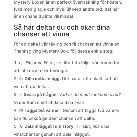
Mystery Boxen är en perfekt överraskning för hösten,
fylld med glädje och mys. 🎁 Med andra ord, det här
är en chans du inte vill missa!
Så här deltar du och ökar dina
chanser att vinna
För att delta i vår tävling och få chansen att vinna en
Thanksgiving Mystery Box, följ dessa enkla steg:
👉
Följ oss
: Först, se till att du följer vårt konto för
att inte missa fler tävlingar.
👍
Gilla detta inlägg
: Det här är ett enkelt sätt att
visa att du deltar.
✨
Svara på frågan
:
Vad är du mest tacksam över?
Vi ser fram emot att läsa dina svar!
👫
Tagga två vänner
: Genom att tagga två vänner
kan du också ge dem chansen att delta.
🔄
Dela inlägget i din story
: Till sist, öka dina
vinstchanser genom att dela inlägget.