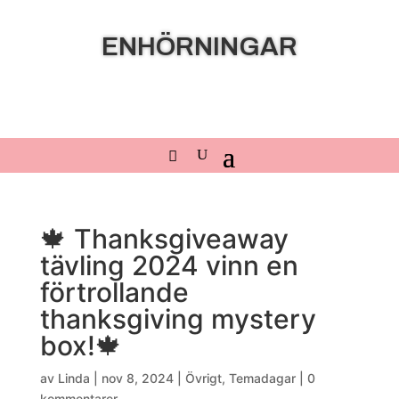
ENHÖRNINGAR
🍁 Thanksgiveaway
tävling 2024 vinn en
förtrollande
thanksgiving mystery
box!🍁
av
Linda
|
nov 8, 2024
|
Övrigt
,
Temadagar
|
0
kommentarer