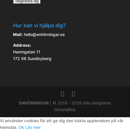
Hur kan vi hjälpa dig?
Mail:
hello@enhörningar.se
Address:
Hamngatan 11
172 66 Sundbyberg
ENHÖRNINGAR
| © 2019 - 2026 Alla rättigheter
förbehållna
Vi använder cookies för att ge dig den bästa upplevelsen på vår
hemsida.
Ok
Läs mer