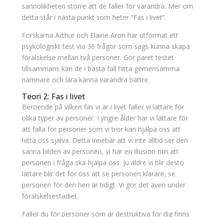
sannolikheten större att de faller för varandra. Mer om
detta står i nästa punkt som heter “Fas i livet”.
Forskarna Arthur och Elaine Aron har utformat ett
psykologiskt test via 36 frågor som sägs kunna skapa
förälskelse mellan två personer. Gör paret testet
tillsammans kan de i bästa fall hitta gemensamma
nämnare och lära känna varandra bättre.
Teori 2: Fas i livet
Beroende på vilken fas vi är i livet faller vi lättare för
olika typer av personer. I yngre ålder har vi lättare för
att falla för personer som vi tror kan hjälpa oss att
hitta oss själva. Detta innebär att vi inte alltid ser den
sanna bilden av personen, vi har en illusion om att
personen i fråga ska hjälpa oss. Ju äldre vi blir desto
lättare blir det för oss att se personen klarare, se
personen för den hen är tidigt. Vi gör det även under
förälskelsestadiet.
Faller du för personer som är destruktiva för dig finns