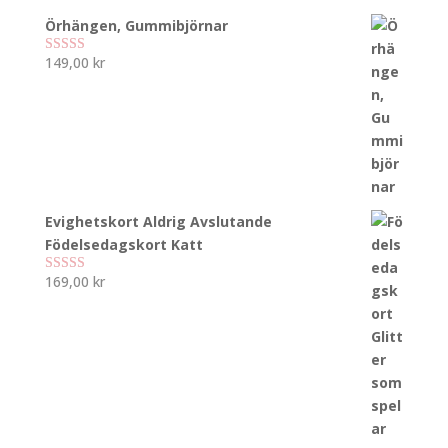
Örhängen, Gummibjörnar
149,00
kr
Betygsatt
5.00
av 5
Evighetskort Aldrig Avslutande
Födelsedagskort Katt
169,00
kr
Betygsatt
5.00
av 5