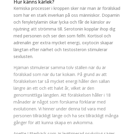
Hur känns kärlek?
Kemiska processer i kroppen sker när man är förälskad
som har en stark inverkan på oss människor. Dopamin
och fenyletylamin ökar lycka och får de känslor av
njutning att strömma till. Serotonin kopplar ihop dig
med personen och ser den som felfri. Kortisol och
adrenalin ger extra mycket energi, oxytocin skapar
längtan efter närhet och testosteron stimulerar
sexlusten.
Hjärnan stimulerar samma tolv ställen när du är
förälskad som när du tar kokain. På grund av att
förälskelsen tar så mycket energi håller den sällan
längre än ett och ett halvt år, vilket är den
genomsnittliga längden. Att förälskelsen håller i 18
månader är något som forskarna förklarar med
evolutionen. Vi hinner under denna tid vara med
personen tillräckligt länge och ha sex tillräckligt många
gånger för att kunna skapa en avkomma.
Anette Utterbäck som är legitimerad psykolog säger