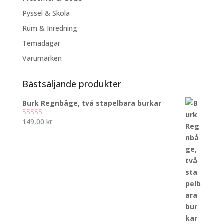
Pyssel & Skola
Rum & Inredning
Temadagar
Varumärken
Bästsäljande produkter
Burk Regnbåge, två stapelbara burkar
149,00
kr
Betygsatt
5.00
av 5