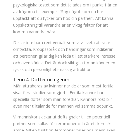
psykologiska testet som det talades om i punkt 1 är en
av frågorna till exempel: “Säg något som du har
upptäckt att du tycker om hos din partner”. Att känna
uppskattning till varandra är en viktig faktor för att
komma varandra nära.
Det är inte bara rent verbalt som vi vill veta att vi är
omtyckta. Kroppsspråk och handlingar som indikerar
att personen gillar dig kan leda till ett starkare intresse
och även kärlek. Det är dock viktigt att man känner en
fysisk och personlighetsmässig attraktion.
Teori 4: Dofter och gener
Män attraheras av kvinnor när de är som mest fertila
visar flera studier som gjorts. Fertila kvinnor har
speciella dofter som män föredrar. Kvinnors röst blir
även mer tilltalande för männen vid samma tidpunkt.
Vi människor skickar ut doftsignaler till en potentiell
partner som kallas för feromoner och är ett kemiskt
ämne. Vilken funktion feromoner fyller hos människan