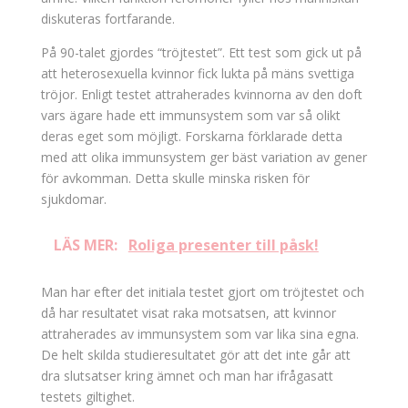
diskuteras fortfarande.
På 90-talet gjordes “tröjtestet”. Ett test som gick ut på
att heterosexuella kvinnor fick lukta på mäns svettiga
tröjor. Enligt testet attraherades kvinnorna av den doft
vars ägare hade ett immunsystem som var så olikt
deras eget som möjligt. Forskarna förklarade detta
med att olika immunsystem ger bäst variation av gener
för avkomman. Detta skulle minska risken för
sjukdomar.
LÄS MER:
Roliga presenter till påsk!
Man har efter det initiala testet gjort om tröjtestet och
då har resultatet visat raka motsatsen, att kvinnor
attraherades av immunsystem som var lika sina egna.
De helt skilda studieresultatet gör att det inte går att
dra slutsatser kring ämnet och man har ifrågasatt
testets giltighet.