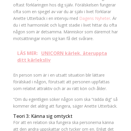
oftast förklaringen hos dig själv. Förälskelsen fungerar
ofta som en spegel av var du är själv i livet förklarar
Anette Utterbäck i en intervju med
Dagens Nyheter
. Är
du i ett harmoniskt och lugnt stadie i livet hittar du ofta
någon som är detsamma. Människor som däremot har
motsättningar inom sig kan få det svårare.
LÄS MER:
UNICORN kärlek, återuppta
ditt kärleksliv
En person som är i en utsatt situation blir lättare
förälskad i någon, förutsatt att personen uppfattas
som relativt attraktiv och är av rätt kön och ålder.
“Om du egentligen söker någon som ska “rädda dig” så
kommer det aldrig att fungera, säger Anette Utterbäck.
Teori 3: Känna sig omtyckt
För att en relation ska fungera ska personerna känna
att den andra uppskattar och tycker om en. Enligt det