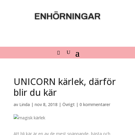
ENHÖRNINGAR
UNICORN kärlek, därför
blir du kär
av
Linda
|
nov 8, 2018
|
Övrigt
|
0 kommentarer
Att bli kär är en av de mest spännande, bästa och