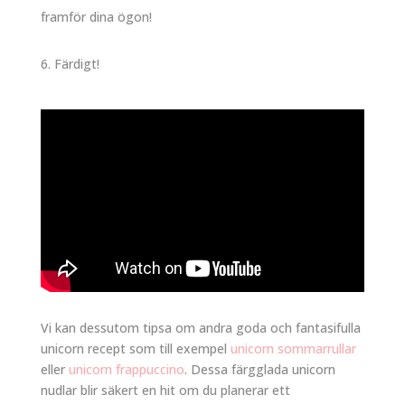
framför dina ögon!
Färdigt!
Vi kan dessutom tipsa om andra goda och fantasifulla
unicorn recept som till exempel
unicorn sommarrullar
eller
unicorn frappuccino
. Dessa färgglada unicorn
nudlar blir säkert en hit om du planerar ett