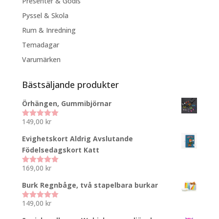
Presenter & Godis
Pyssel & Skola
Rum & Inredning
Temadagar
Varumärken
Bästsäljande produkter
Örhängen, Gummibjörnar
149,00
kr
Betygsatt
5.00
av 5
Evighetskort Aldrig Avslutande
Födelsedagskort Katt
169,00
kr
Betygsatt
5.00
av 5
Burk Regnbåge, två stapelbara burkar
149,00
kr
Betygsatt
5.00
av 5