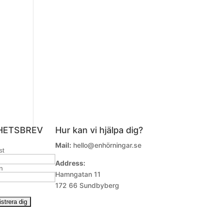
HETSBREV
Hur kan vi hjälpa dig?
Mail:
hello@enhörningar.se
st
Address:
n
Hamngatan 11
172 66 Sundbyberg