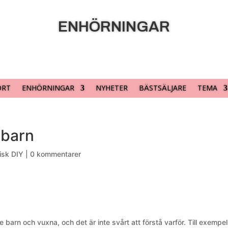
ENHÖRNINGAR
ORT
ENHÖRNINGAR
NYHETER
BÄSTSÄLJARE
TEMA
 barn
isk DIY
|
0 kommentarer
e barn och vuxna, och det är inte svårt att förstå varför. Till exempe