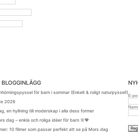
 BLOGGINLÄGG
NY
hörningspyssel för barn i sommar (Enkelt & roligt naturpyssel!)
E-po
ide 2026
Nam
g, en hyllning till moderskap i alla dess former
ors dag – enkla och roliga idéer för barn 🌸💖
mer: 10 filmer som passar perfekt att se på Mors dag