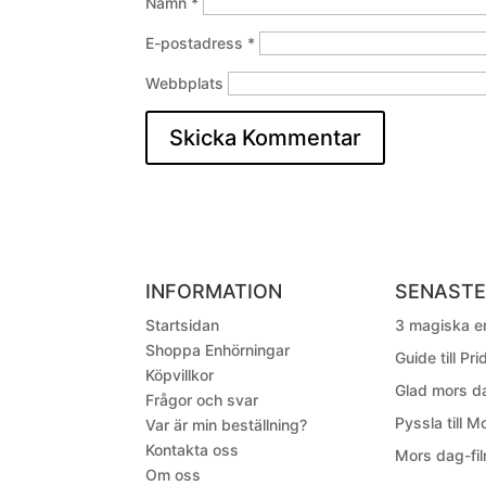
Namn
*
E-postadress
*
Webbplats
INFORMATION
SENASTE
Startsidan
3 magiska en
Shoppa Enhörningar
Guide till Pr
Köpvillkor
Glad mors da
Frågor och svar
Pyssla till M
Var är min beställning?
Kontakta oss
Mors dag-fil
Om oss