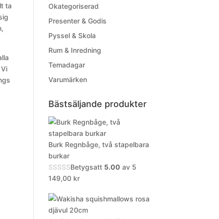
t ta
Okategoriserad
sig
Presenter & Godis
n,
Pyssel & Skola
Rum & Inredning
lla
Temadagar
 Vi
Varumärken
ings
Bästsäljande produkter
Burk Regnbåge, två stapelbara
burkar
Betygsatt
5.00
av 5
149,00
kr