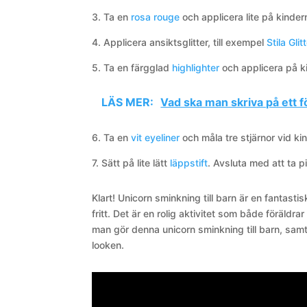
3. Ta en
rosa rouge
och applicera lite på kinder
4. Applicera ansiktsglitter, till exempel
Stila Gli
5. Ta en färgglad
highlighter
och applicera på k
LÄS MER:
Vad ska man skriva på ett 
6. Ta en
vit eyeliner
och måla tre stjärnor vid ki
7. Sätt på lite lätt
läppstift
. Avsluta med att ta 
Klart! Unicorn sminkning till barn är en fantasti
fritt. Det är en rolig aktivitet som både föräld
man gör denna unicorn sminkning till barn, samt 
looken.