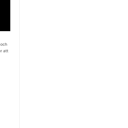
 och
r att