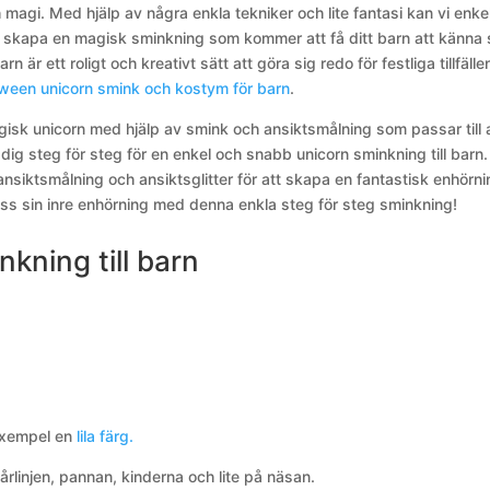
magi. Med hjälp av några enkla tekniker och lite fantasi kan vi enkel
tt skapa en magisk sminkning som kommer att få ditt barn att känna 
n är ett roligt och kreativt sätt att göra sig redo för festliga tillfälle
oween unicorn smink och kostym för barn
.
agisk unicorn med hjälp av smink och ansiktsmålning som passar till a
a dig steg för steg för en enkel och snabb unicorn sminkning till barn.
siktsmålning och ansiktsglitter för att skapa en fantastisk enhörn
a loss sin inre enhörning med denna enkla steg för steg sminkning!
nkning till barn
 exempel en
lila färg.
linjen, pannan, kinderna och lite på näsan.