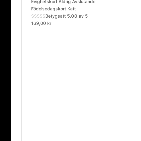
Evighetskort Aldrig Avslutande
Födelsedagskort Katt
Betygsatt
5.00
av 5
169,00
kr