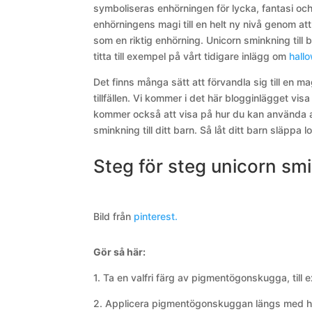
symboliseras enhörningen för lycka, fantasi och 
enhörningens magi till en helt ny nivå genom a
som en riktig enhörning. Unicorn sminkning till bar
titta till exempel på vårt tidigare inlägg om
hall
Det finns många sätt att förvandla sig till en m
tillfällen. Vi kommer i det här blogginlägget vis
kommer också att visa på hur du kan använda an
sminkning till ditt barn. Så låt ditt barn släpp
Steg för steg unicorn smi
Bild från
pinterest.
Gör så här:
1. Ta en valfri färg av pigmentögonskugga, till
2. Applicera pigmentögonskuggan längs med hår