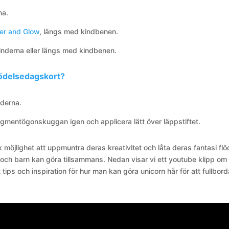
na.
tter and Glow
, längs med kindbenen.
inderna eller längs med kindbenen.
födelsedagskort?
nderna.
pigmentögonskuggan igen och applicera lätt över läppstiftet.
sk möjlighet att uppmuntra deras kreativitet och låta deras fantasi fl
rar och barn kan göra tillsammans. Nedan visar vi ett youtube klipp om
tips och inspiration för hur man kan göra unicorn hår för att fullbord