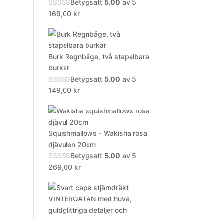
Betygsatt
5.00
av 5
169,00
kr
Burk Regnbåge, två stapelbara
burkar
Betygsatt
5.00
av 5
149,00
kr
Squishmallows - Wakisha rosa
djävulen 20cm
Betygsatt
5.00
av 5
269,00
kr