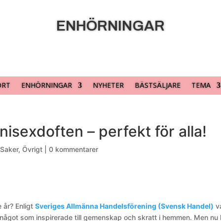
ENHÖRNINGAR
ORT
ENHÖRNINGAR
NYHETER
BÄSTSÄLJARE
TEMA
nisexdoften – perfekt för alla!
 Saker
,
Övrigt
|
0 kommentarer
 år? Enligt
Sveriges Allmänna Handelsförening (Svensk Handel)
v
 något som inspirerade till gemenskap och skratt i hemmen. Men nu 