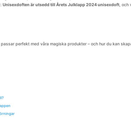
a:
Unisexdoften är utsedd till Årets Julklapp 2024 unisexdoft
, och 
en passar perfekt med våra magiska produkter – och hur du kan skap
ll?
lappen
örningar