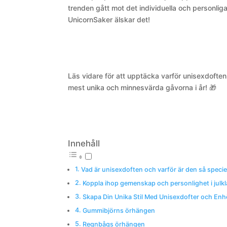
trenden gått mot det individuella och personlig
UnicornSaker älskar det!
Läs vidare för att upptäcka varför unisexdoft
mest unika och minnesvärda gåvorna i år! 🎁
Innehåll
Vad är unisexdoften och varför är den så specie
Koppla ihop gemenskap och personlighet i julk
Skapa Din Unika Stil Med Unisexdofter och Enh
Gummibjörns örhängen
Regnbågs örhängen