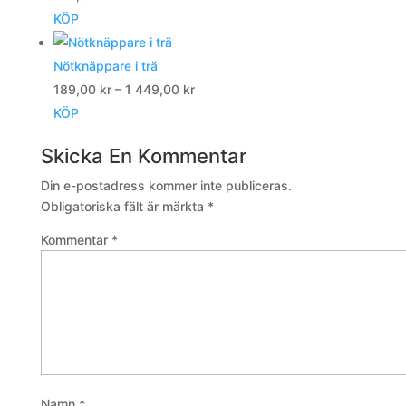
KÖP
Nötknäppare i trä
Prisintervall:
189,00
kr
–
1 449,00
kr
189,00 kr
KÖP
till
Skicka En Kommentar
1
449,00 kr
Din e-postadress kommer inte publiceras.
Obligatoriska fält är märkta
*
Kommentar
*
Namn
*