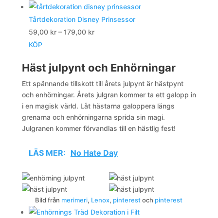
Tårtdekoration Disney Prinsessor
Prisintervall:
59,00
kr
–
179,00
kr
59,00 kr
KÖP
till
Häst julpynt och Enhörningar
179,00 kr
Ett spännande tillskott till årets julpynt är hästpynt
och enhörningar. Årets julgran kommer ta ett galopp in
i en magisk värld. Låt hästarna galoppera längs
grenarna och enhörningarna sprida sin magi.
Julgranen kommer förvandlas till en hästlig fest!
LÄS MER:
No Hate Day
Bild från
merimeri
,
Lenox
,
pinterest
och
pinterest