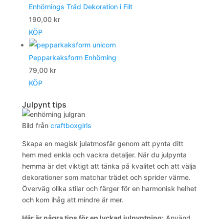
Enhörnings Träd Dekoration i Filt
190,00
kr
KÖP
Pepparkaksform Enhörning
79,00
kr
KÖP
Julpynt tips
Bild från
craftboxgirls
Skapa en magisk julatmosfär genom att pynta ditt
hem med enkla och vackra detaljer. När du julpynta
hemma är det viktigt att tänka på kvalitet och att välja
dekorationer som matchar trädet och sprider värme.
Överväg olika stilar och färger för en harmonisk helhet
och kom ihåg att mindre är mer.
Här är några tips för en lyckad julpyntning:
Använd