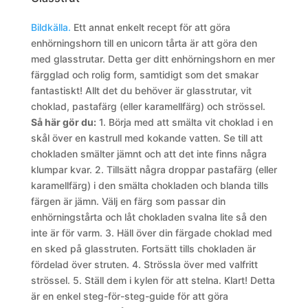
Bildkälla.
Ett annat enkelt recept för att göra
enhörningshorn till en unicorn tårta är att göra den
med glasstrutar. Detta ger ditt enhörningshorn en mer
färgglad och rolig form, samtidigt som det smakar
fantastiskt! Allt det du behöver är glasstrutar, vit
choklad, pastafärg (eller karamellfärg) och strössel.
Så här gör du:
1. Börja med att smälta vit choklad i en
skål över en kastrull med kokande vatten. Se till att
chokladen smälter jämnt och att det inte finns några
klumpar kvar.
2. Tillsätt några droppar pastafärg (eller
karamellfärg) i den smälta chokladen och blanda tills
färgen är jämn. Välj en färg som passar din
enhörningstårta och låt chokladen svalna lite så den
inte är för varm.
3. Häll över din färgade choklad med
en sked på glasstruten. Fortsätt tills chokladen är
fördelad över struten.
4. Strössla över med valfritt
strössel.
5. Ställ dem i kylen för att stelna.
Klart! Detta
är en enkel steg-för-steg-guide för att göra