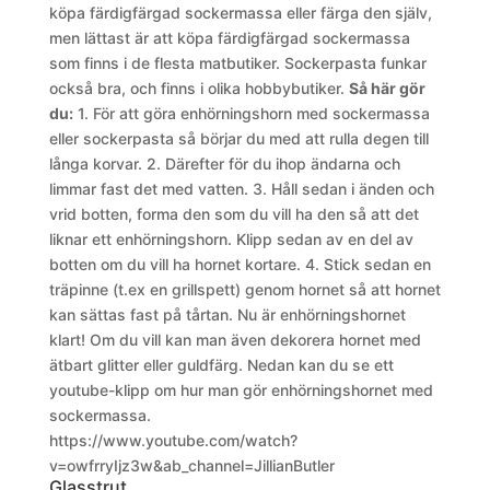
köpa färdigfärgad sockermassa eller färga den själv,
men lättast är att köpa färdigfärgad sockermassa
som finns i de flesta matbutiker. Sockerpasta funkar
också bra, och finns i olika hobbybutiker.
Så här gör
du:
1. För att göra enhörningshorn med sockermassa
eller sockerpasta så börjar du med att rulla degen till
långa korvar.
2. Därefter för du ihop ändarna och
limmar fast det med vatten.
3. Håll sedan i änden och
vrid botten, forma den som du vill ha den så att det
liknar ett enhörningshorn. Klipp sedan av en del av
botten om du vill ha hornet kortare.
4. Stick sedan en
träpinne (t.ex en grillspett) genom hornet så att hornet
kan sättas fast på tårtan.
Nu är enhörningshornet
klart! Om du vill kan man även dekorera hornet med
ätbart glitter eller guldfärg. Nedan kan du se ett
youtube-klipp om hur man gör enhörningshornet med
sockermassa.
https://www.youtube.com/watch?
v=owfrryIjz3w&ab_channel=JillianButler
Glasstrut