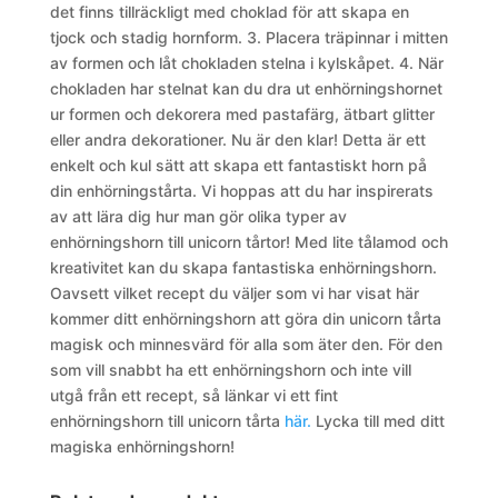
det finns tillräckligt med choklad för att skapa en
tjock och stadig hornform.
3. Placera träpinnar i mitten
av formen och låt chokladen stelna i kylskåpet.
4. När
chokladen har stelnat kan du dra ut enhörningshornet
ur formen och dekorera med pastafärg, ätbart glitter
eller andra dekorationer.
Nu är den klar! Detta är ett
enkelt och kul sätt att skapa ett fantastiskt horn på
din enhörningstårta.
Vi hoppas att du har inspirerats
av att lära dig hur man gör olika typer av
enhörningshorn till unicorn tårtor! Med lite tålamod och
kreativitet kan du skapa fantastiska enhörningshorn.
Oavsett vilket recept du väljer som vi har visat här
kommer ditt enhörningshorn att göra din unicorn tårta
magisk och minnesvärd för alla som äter den. För den
som vill snabbt ha ett enhörningshorn och inte vill
utgå från ett recept, så länkar vi ett fint
enhörningshorn till unicorn tårta
här.
Lycka till med ditt
magiska enhörningshorn!