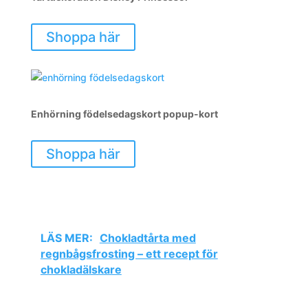
Shoppa här
Enhörning födelsedagskort popup-kort
Shoppa här
LÄS MER:
Chokladtårta med
regnbågsfrosting – ett recept för
chokladälskare