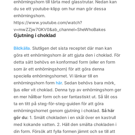
enhörningshorn till tårta med glasstrutar. Nedan kan
du se ett youtube-klipp om hur man gör dessa
enhörningshorn.
https://www.youtube.com/watch?
v=mwZZjw7GKV0&ab_channel=SheWhoBakes
Gjutning i choklad
Bildkälla.
Slutligen det sista receptet där man kan
göra ett enhörningshorn är att gjuta den i choklad. För
detta sätt behövs en konformad form (eller en form
som är ett enhörningshorn) för att göra denna
speciella enhörningshornet. Vi länkar till en
enhörningshorn form
här
. Sedan behövs bara mörk,
ljus eller vit choklad. Denna typ av enhörningshorn ger
en mer hållbar form och ser fantastiskt ut. Så låt oss
ta en titt på steg-för-steg-guiden för att göra
enhörningshornet genom gjutning i choklad.
Så här
gör du:
1. Smält chokladen i en skål över en kastrull
med kokande vatten.
2. Häll den smälta chokladen i
din form. Försök att fylla formen jämnt och se till att