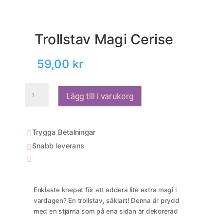
Trollstav Magi Cerise
59,00
kr
Trollstav
Lägg till i varukorg
Magi
Cerise
mängd
Trygga Betalningar

Snabb leverans


Enklaste knepet för att addera lite extra magi i
vardagen? En trollstav, såklart! Denna är prydd
med en stjärna som på ena sidan är dekorerad